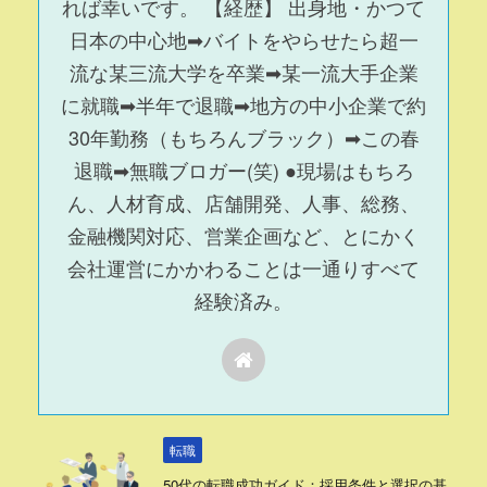
れば幸いです。 【経歴】 出身地・かつて
日本の中心地➡バイトをやらせたら超一
流な某三流大学を卒業➡某一流大手企業
に就職➡半年で退職➡地方の中小企業で約
30年勤務（もちろんブラック）➡この春
退職➡無職ブロガー(笑) ●現場はもちろ
ん、人材育成、店舗開発、人事、総務、
金融機関対応、営業企画など、とにかく
会社運営にかかわることは一通りすべて
経験済み。
転職
50代の転職成功ガイド：採用条件と選択の基