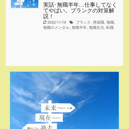
実話･無職半年…仕事してなく
てやばい。ブランクの対策解
説！
2022/11/19
ブランク
,
再就職
,
無職
,
無職のメンタル
,
無職半年
,
無職生活
,
転職