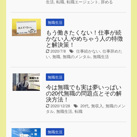
生活
,
転職
,
転職エージェント
,
辞める
無職生活
もう働きたくない！仕事が続
かない人,やめちゃう人の特徴
と解決策！
2020/7/8
仕事続かない
,
仕事辞めた
い
,
無職
,
無職のメンタル
,
無職生活
無職生活
今は無職でも実は夢いっぱい
の20代無職の問題点とその解
決方法！
2020/12/28
20代
,
無収入
,
無職のメン
タル
,
無職生活
,
転職
無職生活