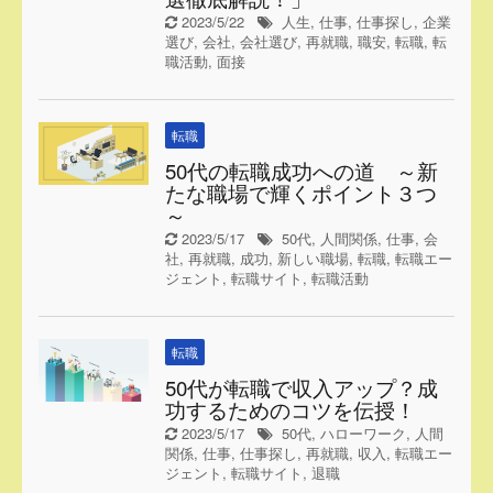
2023/5/22
人生
,
仕事
,
仕事探し
,
企業
選び
,
会社
,
会社選び
,
再就職
,
職安
,
転職
,
転
職活動
,
面接
転職
50代の転職成功への道 ～新
たな職場で輝くポイント３つ
～
2023/5/17
50代
,
人間関係
,
仕事
,
会
社
,
再就職
,
成功
,
新しい職場
,
転職
,
転職エー
ジェント
,
転職サイト
,
転職活動
転職
50代が転職で収入アップ？成
功するためのコツを伝授！
2023/5/17
50代
,
ハローワーク
,
人間
関係
,
仕事
,
仕事探し
,
再就職
,
収入
,
転職エー
ジェント
,
転職サイト
,
退職