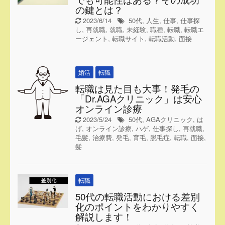
の鍵とは？
2023/6/14
50代
,
人生
,
仕事
,
仕事探
し
,
再就職
,
就職
,
未経験
,
職種
,
転職
,
転職エ
ージェント
,
転職サイト
,
転職活動
,
面接
婚活
転職
転職は見た目も大事！発毛の
「Dr.AGAクリニック」は安心
オンライン診療
2023/5/24
50代
,
AGAクリニック
,
は
げ
,
オンライン診療
,
ハゲ
,
仕事探し
,
再就職
,
毛髪
,
治療費
,
発毛
,
育毛
,
脱毛症
,
転職
,
面接
,
髪
転職
50代の転職活動における差別
化のポイントをわかりやすく
解説します！