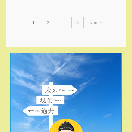
1
2
…
5
Next »