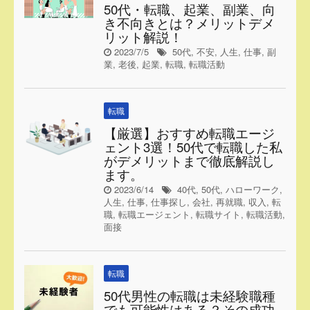
50代・転職、起業、副業、向
き不向きとは？メリットデメ
リット解説！
2023/7/5
50代
,
不安
,
人生
,
仕事
,
副
業
,
老後
,
起業
,
転職
,
転職活動
転職
【厳選】おすすめ転職エージ
ェント3選！50代で転職した私
がデメリットまで徹底解説し
ます。
2023/6/14
40代
,
50代
,
ハローワーク
,
人生
,
仕事
,
仕事探し
,
会社
,
再就職
,
収入
,
転
職
,
転職エージェント
,
転職サイト
,
転職活動
,
面接
転職
50代男性の転職は未経験職種
でも可能性はある？その成功