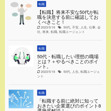
転職
【転職】将来不安な50代が転
職を決意する前に確認してお
くべきこと！
2023/5/19
50代
,
不安
,
人生
,
仕事
,
会
社
,
将来
,
転職
,
転職エージェント
転職
50代・転職したい理想の職場
とは？＋やるべきことのポイ
ント。
2023/5/19
50代
,
人生
,
転職エージェ
ント
転職
「転職する前に絶対に知って
おきたい企業選びのポイント8
選徹底解説！」