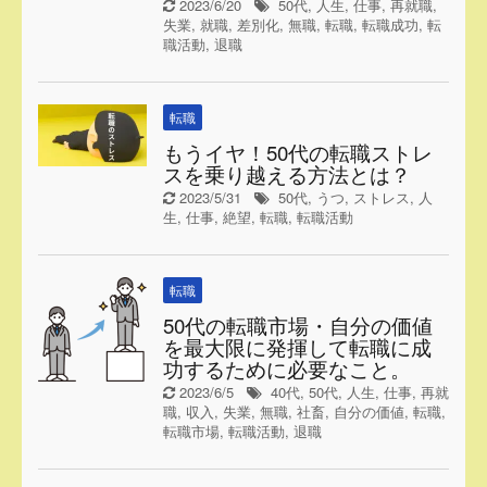
2023/6/20
50代
,
人生
,
仕事
,
再就職
,
失業
,
就職
,
差別化
,
無職
,
転職
,
転職成功
,
転
職活動
,
退職
転職
もうイヤ！50代の転職ストレ
スを乗り越える方法とは？
2023/5/31
50代
,
うつ
,
ストレス
,
人
生
,
仕事
,
絶望
,
転職
,
転職活動
転職
50代の転職市場・自分の価値
を最大限に発揮して転職に成
功するために必要なこと。
2023/6/5
40代
,
50代
,
人生
,
仕事
,
再就
職
,
収入
,
失業
,
無職
,
社畜
,
自分の価値
,
転職
,
転職市場
,
転職活動
,
退職