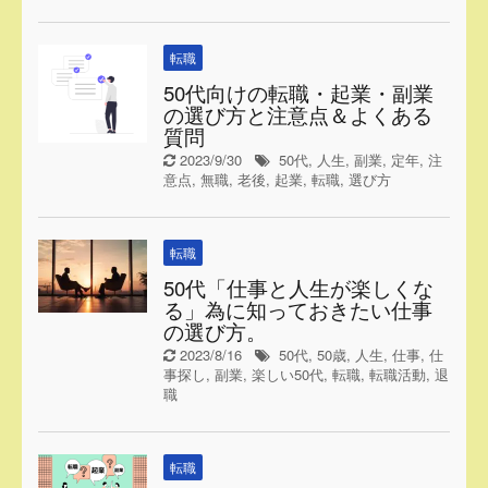
転職
50代向けの転職・起業・副業
の選び方と注意点＆よくある
質問
2023/9/30
50代
,
人生
,
副業
,
定年
,
注
意点
,
無職
,
老後
,
起業
,
転職
,
選び方
転職
50代「仕事と人生が楽しくな
る」為に知っておきたい仕事
の選び方。
2023/8/16
50代
,
50歳
,
人生
,
仕事
,
仕
事探し
,
副業
,
楽しい50代
,
転職
,
転職活動
,
退
職
転職