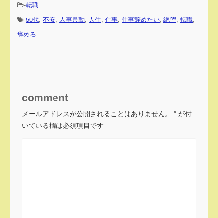
-
転職
-
50代
,
不安
,
人事異動
,
人生
,
仕事
,
仕事辞めたい
,
絶望
,
転職
,
辞める
comment
メールアドレスが公開されることはありません。
*
が付
いている欄は必須項目です