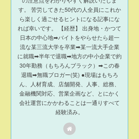
の注意点をわかりやすく解説いたしま
す。 苦労してきた50代の人全員にこれか
ら楽しく過ごせるヒントになる記事にな
れば幸いです。 【経歴】 出身地・かつて
日本の中心地➡バイトをやらせたら超一
流な某三流大学を卒業➡某一流大手企業
に就職➡半年で退職➡地方の中小企業で約
30年勤務（もちろんブラック）➡この春
退職➡無職ブロガー(笑) ●現場はもちろ
ん、人材育成、店舗開発、人事、総務、
金融機関対応、営業企画など、とにかく
会社運営にかかわることは一通りすべて
経験済み。