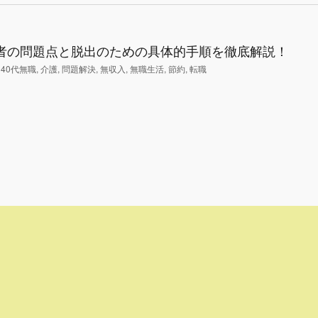
活者の問題点と脱出のための具体的手順を徹底解説！
,
40代無職
,
介護
,
問題解決
,
無収入
,
無職生活
,
節約
,
転職