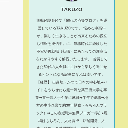
TAKUZO
無職経験を経て「50代の応援ブログ」を運
営している
TAKUZO
です。 悩める中高年
が、楽しく生きることが出来るための役立
ち情報を発信中。に、無職時代に経験した
不安や再就職（転職）にあたっての注意点
をわかりやすく解説いたします。 苦労して
きた50代の人全員にこれから楽しく過ごせ
るヒントになる記事になれば幸いです。
【経歴】 出身地・かつて日本の中心地➡バ
イトをやらせたら超一流な某三流大学を卒
業➡某一流大手企業に就職➡半年で退職➡地
方の中小企業で約30年勤務（もちろんブラ
ック）➡この春退職➡無職ブロガー(笑) ●現
場はもちろん、人材育成、店舗開発、人