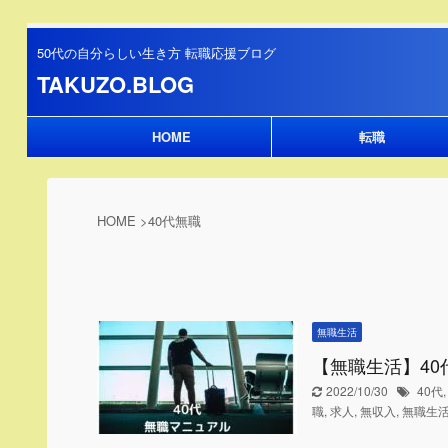
50代の自分らしい生き方 転職応援ブログ
TAKUZO.BLOG
HOME
転職
HOME
>
40代無職
無職生活
【無職生活】4
2022/10/30
40代
職
,
求人
,
無収入
,
無職生