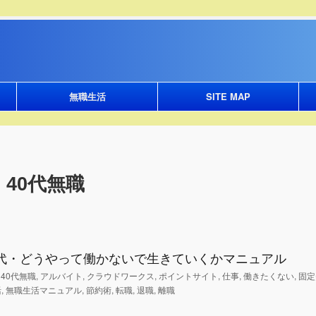
無職生活
SITE MAP
40代無職
0代・どうやって働かないで生きていくかマニュアル
,
40代無職
,
アルバイト
,
クラウドワークス
,
ポイントサイト
,
仕事
,
働きたくない
,
固定
活
,
無職生活マニュアル
,
節約術
,
転職
,
退職
,
離職